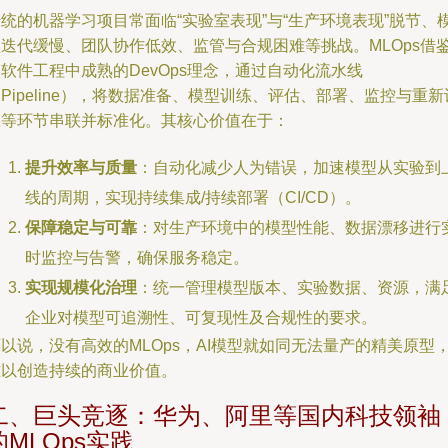
统的机器学习项目常面临“实验室表现”与“生产环境表现”脱节、
型迭代缓慢、团队协作低效、监管与合规困难等挑战。MLOps借
软件工程中成熟的DevOps理念，通过自动化流水线
Pipeline），将数据准备、模型训练、评估、部署、监控与重新
练等环节串联并标准化。其核心价值在于：
提升效率与质量
：自动化减少人为错误，加速模型从实验到
线的周期，实现持续集成/持续部署（CI/CD）。
保障稳定与可靠
：对生产环境中的模型性能、数据漂移进行
时监控与告警，确保服务稳定。
实现规模化治理
：统一管理模型版本、实验数据、资源，满
企业对模型可追溯性、可复现性及合规性的要求。
以说，没有高效的MLOps，AI模型就如同无法量产的精美原型
难以创造持续的商业价值。
二、巨头竞逐：华为、阿里等国内科技领袖
的MLOps实践