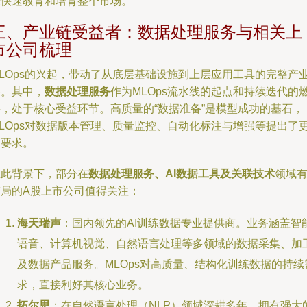
在快速教育和培育整个市场。
三、产业链受益者：数据处理服务与相关上
市公司梳理
MLOps的兴起，带动了从底层基础设施到上层应用工具的完整产
链。其中，
数据处理服务
作为MLOps流水线的起点和持续迭代的
料，处于核心受益环节。高质量的“数据准备”是模型成功的基石，
MLOps对数据版本管理、质量监控、自动化标注与增强等提出了
高要求。
在此背景下，部分在
数据处理服务、AI数据工具及关联技术
领域
布局的A股上市公司值得关注：
海天瑞声
：国内领先的AI训练数据专业提供商。业务涵盖智
语音、计算机视觉、自然语言处理等多领域的数据采集、加
及数据产品服务。MLOps对高质量、结构化训练数据的持续
求，直接利好其核心业务。
拓尔思
：在自然语言处理（NLP）领域深耕多年，拥有强大