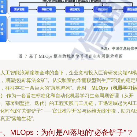
在人工智能浪潮席卷全球的当下，企业竞相投入巨资研发尖端AI模
型，期望挖掘“算法金矿”。从实验室的华丽模型到生产环境的稳定
，往往存在一条巨大的“落地鸿沟”。此时，
MLOps（机器学习
维）
作为一套旨在标准化和自动化机器学习生命周期管理（从开
发、部署到监控、迭代）的工程实践与工具链，正迅速崛起为AI工
化时代的“关键铲子”——它让模型开发与运维无缝衔接，助力AI
真正“落地生花”。
一、MLOps：为何是AI落地的“必备铲子”？