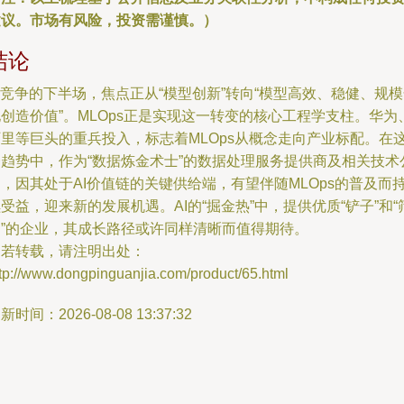
建议。市场有风险，投资需谨慎。）
结论
I竞争的下半场，焦点正从“模型创新”转向“模型高效、稳健、规
创造价值”。MLOps正是实现这一转变的核心工程学支柱。华为
阿里等巨头的重兵投入，标志着MLOps从概念走向产业标配。在
一趋势中，作为“数据炼金术士”的数据处理服务提供商及相关技术
，因其处于AI价值链的关键供给端，有望伴随MLOps的普及而
受益，迎来新的发展机遇。AI的“掘金热”中，提供优质“铲子”和“
网”的企业，其成长路径或许同样清晰而值得期待。
如若转载，请注明出处：
tp://www.dongpinguanjia.com/product/65.html
新时间：2026-08-08 13:37:32